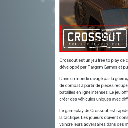
Crossout est un jeu free to play de
développé par Targem Games et publ
Dans un monde ravagé par la guerre, l
de combat à partir de pièces récupér
batailles en ligne intenses. Le jeu o
créer des véhicules uniques avec di
Le gameplay de Crossout est rapide 
la tactique. Les joueurs doivent con
vaincre leurs adversaires dans des