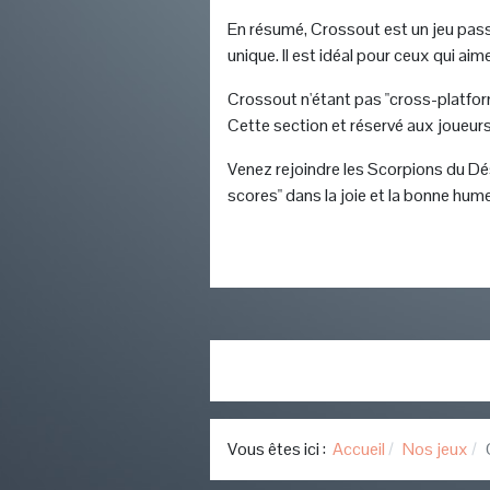
En résumé, Crossout est un jeu pass
unique. Il est idéal pour ceux qui ai
Crossout n'étant pas "cross-platform"
Cette section et réservé aux joueur
Venez rejoindre les Scorpions du Dé
scores" dans la joie et la bonne hume
Vous êtes ici :
Accueil
Nos jeux